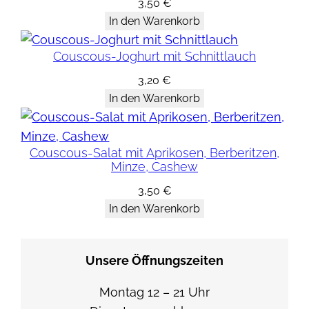
3,50
€
u
In den Warenkorb
g
a
Couscous-Joghurt mit Schnittlauch
-
3,20
€
L
In den Warenkorb
i
n
s
Couscous-Salat mit Aprikosen, Berberitzen,
e
Minze, Cashew
n
3,50
€
/
In den Warenkorb
f
r
i
Unsere Öffnungszeiten
s
Montag 12 – 21 Uhr
c