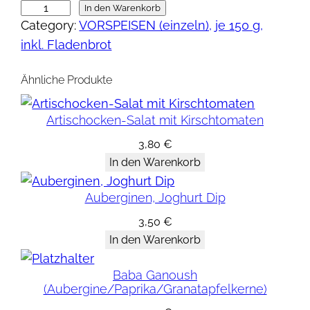
L
In den Warenkorb
Category:
VORSPEISEN (einzeln), je 150 g,
i
inkl. Fladenbrot
n
s
Ähnliche Produkte
e
n
Artischocken-Salat mit Kirschtomaten
-
S
3,80
€
In den Warenkorb
a
l
Auberginen, Joghurt Dip
a
t
3,50
€
In den Warenkorb
(
B
Baba Ganoush
e
(Aubergine/Paprika/Granatapfelkerne)
l