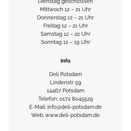
Dienstag geschlossen
h
Mittwoch 12 – 21 Uhr
e
Donnerstag 12 – 21 Uhr
P
Freitag 12 – 21 Uhr
a
Samstag 12 – 22 Uhr
p
Sonntag 12 – 19 Uhr
r
i
Info
k
a
Deli Potsdam
/
Lindenstr. 59
Z
14467 Potsdam
a
Telefon: 0172 8045529
’
E-Mail: info@deli-potsdam.de
a
Web: www.deli-potsdam.de
t
a