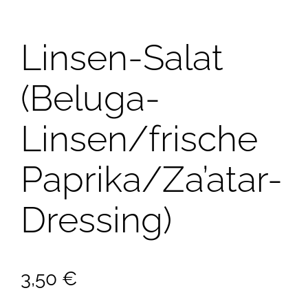
Linsen-Salat
(Beluga-
Linsen/frische
Paprika/Za’atar-
Dressing)
3,50
€