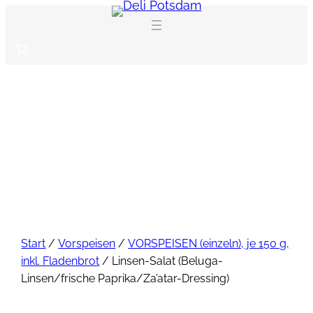
Zum
Inhalt
springen
Start
/
Vorspeisen
/
VORSPEISEN (einzeln), je 150 g,
inkl. Fladenbrot
/ Linsen-Salat (Beluga-
Linsen/frische Paprika/Za’atar-Dressing)