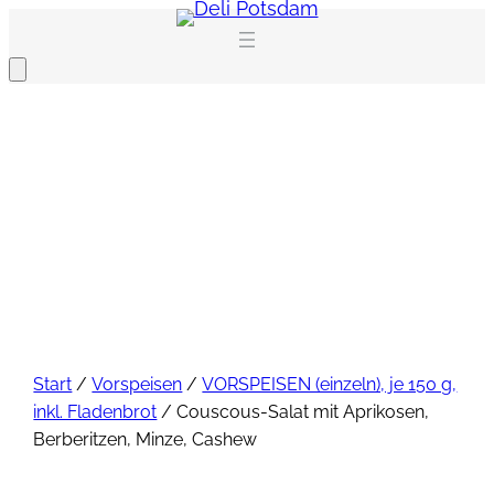
Zum
Inhalt
springen
Start
/
Vorspeisen
/
VORSPEISEN (einzeln), je 150 g,
inkl. Fladenbrot
/ Couscous-Salat mit Aprikosen,
Berberitzen, Minze, Cashew