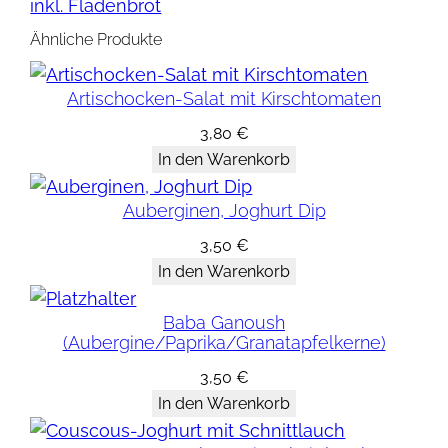
inkl. Fladenbrot
u
s
Ähnliche Produkte
c
o
Artischocken-Salat mit Kirschtomaten
u
3,80
€
s
In den Warenkorb
-
S
Auberginen, Joghurt Dip
a
3,50
€
l
In den Warenkorb
a
t
Baba Ganoush
(Aubergine/Paprika/Granatapfelkerne)
m
i
3,50
€
t
In den Warenkorb
A