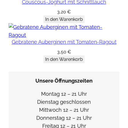
Couscous-Joghurt mit Schnittlauch
p
r
3,20
€
i
In den Warenkorb
k
o
Gebratene Auberginen mit Tomaten-Ragout
s
e
3,50
€
n
In den Warenkorb
,
B
Unsere Öffnungszeiten
e
r
Montag 12 – 21 Uhr
b
Dienstag geschlossen
e
Mittwoch 12 – 21 Uhr
r
Donnerstag 12 – 21 Uhr
i
Freitag 12 – 21 Uhr