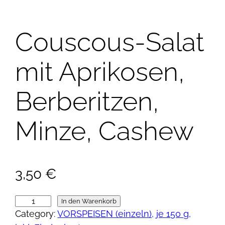
Couscous-Salat
mit Aprikosen,
Berberitzen,
Minze, Cashew
3,50
€
C
In den Warenkorb
Category:
VORSPEISEN (einzeln), je 150 g,
o