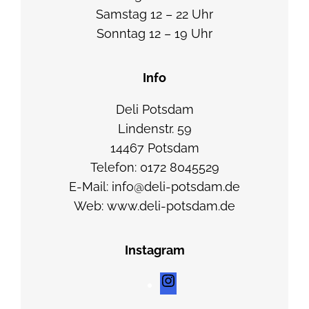
t
Samstag 12 – 22 Uhr
z
Sonntag 12 – 19 Uhr
e
n
Info
,
M
Deli Potsdam
i
Lindenstr. 59
n
14467 Potsdam
z
Telefon: 0172 8045529
e
E-Mail: info@deli-potsdam.de
,
Web: www.deli-potsdam.de
C
a
Instagram
s
h
I
e
n