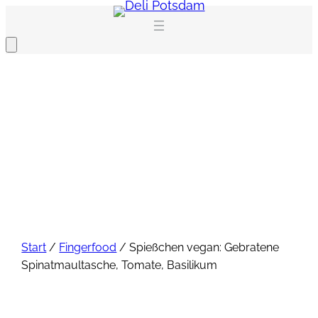
Zum
Inhalt
springen
Start
/
Fingerfood
/ Spießchen vegan: Gebratene
Spinatmaultasche, Tomate, Basilikum