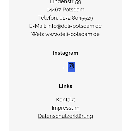
Lindenstr. 59
k
14467 Potsdam
e
Telefon: 0172 8045529
r
E-Mail: info@deli-potsdam.de
n
Web: www.deli-potsdam.de
e
S
Instagram
c
h
I
a
n
f
s
Links
s
t
f
a
Kontakt
e
g
Impressum
t
r
Datenschutzerklärung
a
a
/