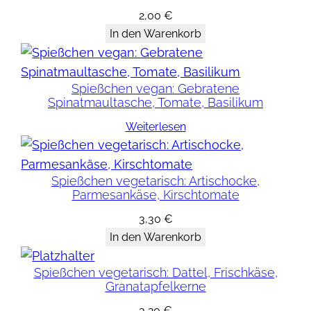
t
2,00
€
m
In den Warenkorb
i
t
Spießchen vegan: Gebratene
Z
Spinatmaultasche, Tomate, Basilikum
i
Weiterlesen
e
g
e
Spießchen vegetarisch: Artischocke,
n
Parmesankäse, Kirschtomate
f
3,30
€
r
In den Warenkorb
i
s
Spießchen vegetarisch: Dattel, Frischkäse,
c
Granatapfelkerne
h
3,20
€