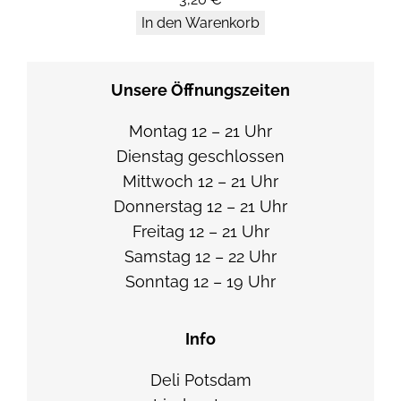
k
In den Warenkorb
ä
s
Unsere Öffnungszeiten
e
/
Montag 12 – 21 Uhr
G
Dienstag geschlossen
r
Mittwoch 12 – 21 Uhr
a
Donnerstag 12 – 21 Uhr
n
Freitag 12 – 21 Uhr
a
Samstag 12 – 22 Uhr
t
Sonntag 12 – 19 Uhr
a
p
Info
f
e
Deli Potsdam
l