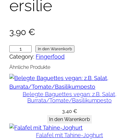
ersilie
3,90
€
B
In den Warenkorb
Category:
Fingerfood
ö
r
Ähnliche Produkte
e
k
g
Belegte Baguettes vegan: z.B. Salat,
Burrata/Tomate/Basilikumpesto
e
f
3,40
€
ü
In den Warenkorb
l
Falafel mit Tahine-Joghurt
l