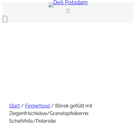
Zum
Inhalt
springen
Start
/
Fingerfood
/ Börek gefüllt mit
Ziegenfrischkäse/Granatapfelkerne
Schafsfeta/Petersilie