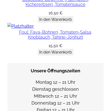
Kichererbsen, Tomatensauce
h
n
16,50
€
In den Warenkorb
e
H
Foul: Fava-Bohnen, Tomaten-Salsa,
a
Knoblauch, Tahine-Joghurt
u
15,50
€
t
In den Warenkorb
u
n
d
Unsere Öffnungszeiten
K
Montag 12 – 21 Uhr
n
Dienstag geschlossen
o
Mittwoch 12 – 21 Uhr
c
Donnerstag 12 – 21 Uhr
h
Freitag 12 – 21 Uhr
e