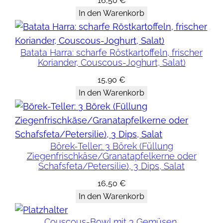
16,50
€
i
In den Warenkorb
s
c
Batata Harra: scharfe Röstkartoffeln, frischer
h
Koriander, Couscous-Joghurt, Salat)
e
15,90
€
s
In den Warenkorb
H
ä
h
n
Börek-Teller: 3 Börek (Füllung
c
Ziegenfrischkäse/Granatapfelkerne oder
h
Schafsfeta/Petersilie), 3 Dips, Salat
e
16,50
€
n
In den Warenkorb
(
o
Couscous-Bowl mit 3 Gemüsen,