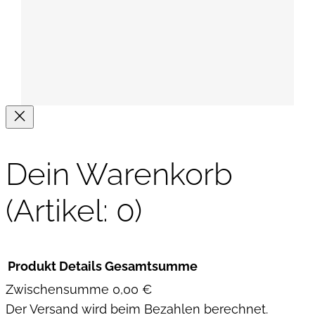
e
m
i
s
c
h
t
e
Dein Warenkorb
s
G
(Artikel: 0)
e
m
ü
Produkt
Details
Gesamtsumme
s
Zwischensumme
0,00 €
e
Der Versand wird beim Bezahlen berechnet.
M