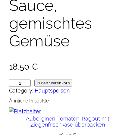
Sauce,
gemischtes
Gemüse
18,50
€
K
In den Warenkorb
Category:
Hauptspeisen
a
t
Ähnliche Produkte
a
l
Auberginen-Tomaten-Ragout mit
Ziegenfrischkäse überbacken
a
n