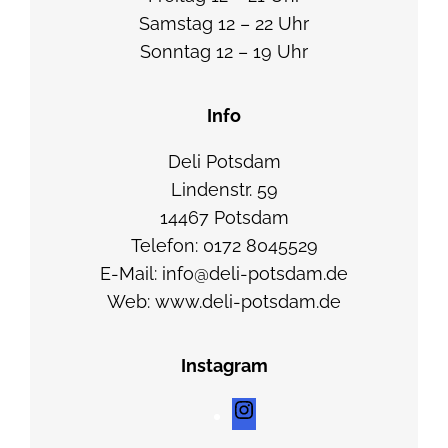
Samstag 12 – 22 Uhr
n
Sonntag 12 – 19 Uhr
)
,
R
Info
o
Deli Potsdam
s
Lindenstr. 59
m
14467 Potsdam
a
Telefon: 0172 8045529
r
E-Mail: info@deli-potsdam.de
i
Web: www.deli-potsdam.de
n
-
O
Instagram
l
I
i
n
v