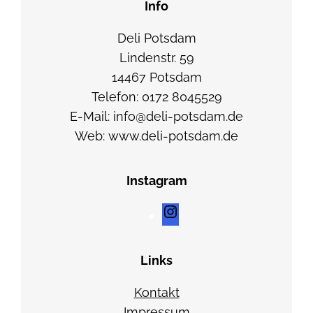
Info
s
e
Deli Potsdam
/
Lindenstr. 59
G
14467 Potsdam
r
Telefon: 0172 8045529
a
E-Mail: info@deli-potsdam.de
n
Web: www.deli-potsdam.de
a
t
Instagram
a
p
I
f
n
e
s
Links
l
t
k
a
Kontakt
e
g
Impressum