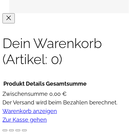
a
/
P
e
Dein Warenkorb
t
e
(Artikel: 0)
r
s
i
Produkt
Details
Gesamtsumme
l
i
Zwischensumme
0,00 €
e
Der Versand wird beim Bezahlen berechnet.
Produkte
)
Warenkorb anzeigen
,
im
Zur Kasse gehen
3
D