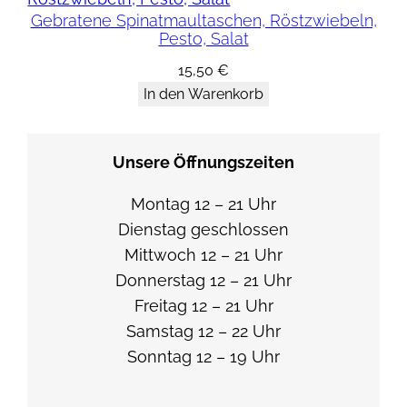
n
Gebratene Spinatmaultaschen, Röstzwiebeln,
Pesto, Salat
g
Z
15,50
€
In den Warenkorb
i
e
g
Unsere Öffnungszeiten
e
n
Montag 12 – 21 Uhr
f
Dienstag geschlossen
r
Mittwoch 12 – 21 Uhr
i
Donnerstag 12 – 21 Uhr
s
Freitag 12 – 21 Uhr
c
Samstag 12 – 22 Uhr
h
Sonntag 12 – 19 Uhr
k
ä