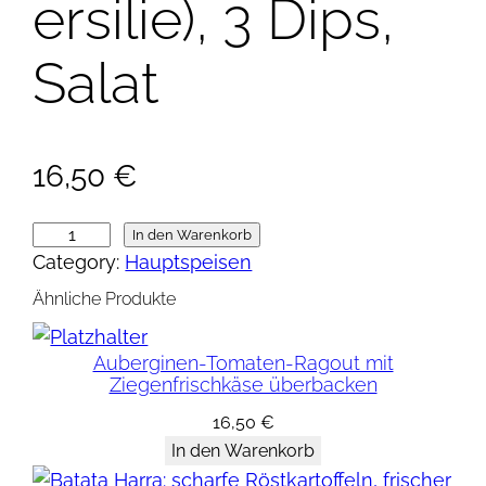
ersilie), 3 Dips,
Salat
16,50
€
B
In den Warenkorb
Category:
Hauptspeisen
ö
r
Ähnliche Produkte
e
k
Auberginen-Tomaten-Ragout mit
Ziegenfrischkäse überbacken
-
T
16,50
€
e
In den Warenkorb
l