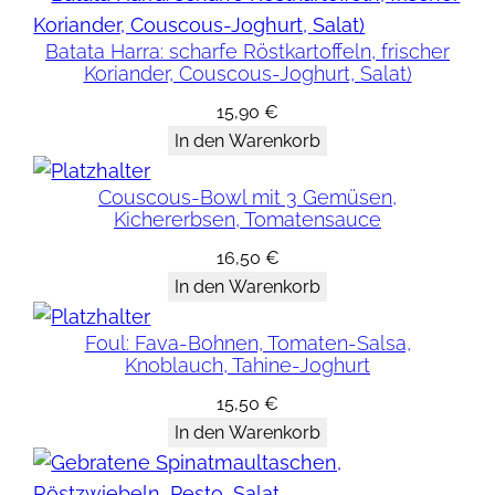
l
Batata Harra: scharfe Röstkartoffeln, frischer
e
Koriander, Couscous-Joghurt, Salat)
r
15,90
€
:
In den Warenkorb
3
B
Couscous-Bowl mit 3 Gemüsen,
ö
Kichererbsen, Tomatensauce
r
16,50
€
e
In den Warenkorb
k
(
Foul: Fava-Bohnen, Tomaten-Salsa,
F
Knoblauch, Tahine-Joghurt
ü
15,50
€
l
In den Warenkorb
l
u