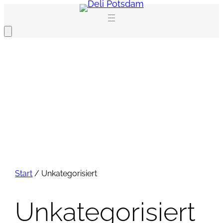
Zum
Inhalt
springen
Start
/ Unkategorisiert
Unkategorisiert